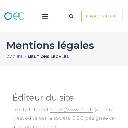
ESPACE CLIENT
Mentions légales
ACCUEIL
/
MENTIONS LÉGALES
Éditeur du site
Le site Internet
https://www.ciec.fr
(« le Site
») est édité par la société CIEC (désignée ci-
après « la Société »).