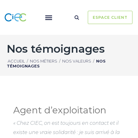
ESPACE CLIENT
Nos témoignages
ACCUEIL
/
NOS MÉTIERS
/
NOS VALEURS
/
NOS
TÉMOIGNAGES
Agent d’exploitation
« Chez CIEC, on est toujours en contact et il
existe une vraie solidarité : je suis arrivé à la