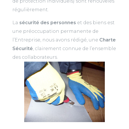
de protection individuels) sont renouvelés
régulièrement.
La
sécurité des personnes
et des biens est
une préoccupation permanente de
l’Entreprise, nous avons rédigé, une
Charte
Sécurité
, clairement connue de l’ensemble
des collaborateurs.