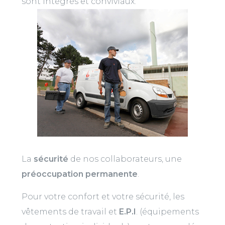
sont intégrés et conviviaux.
La
sécurité
de nos collaborateurs, une
préoccupation permanente
.
Pour votre confort et votre sécurité, les
vêtements de travail et
E.P.I
. (équipements