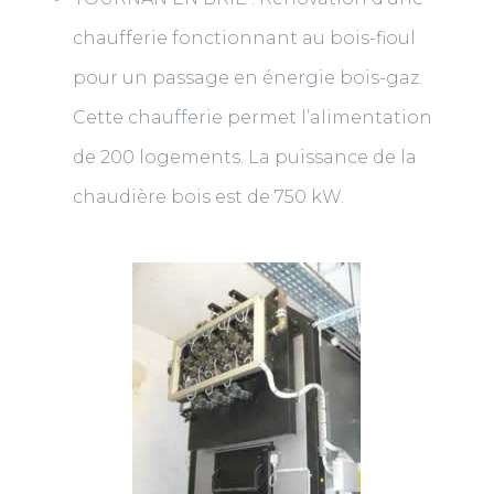
chaufferie fonctionnant au bois-fioul
pour un passage en énergie bois-gaz.
Cette chaufferie permet l’alimentation
de 200 logements. La puissance de la
chaudière bois est de 750 kW.