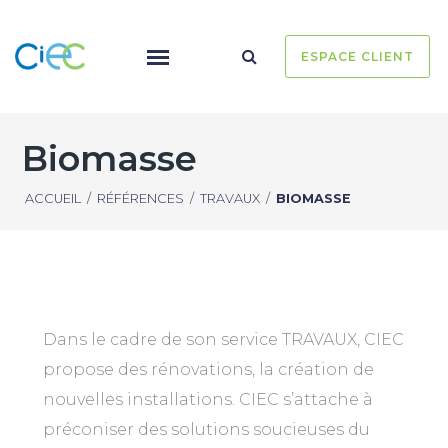
ESPACE CLIENT
Biomasse
ACCUEIL
/
RÉFÉRENCES
/
TRAVAUX
/
BIOMASSE
Dans le cadre de son service TRAVAUX, CIEC
propose des rénovations, la création de
nouvelles installations. CIEC s’attache à
préconiser des solutions soucieuses du