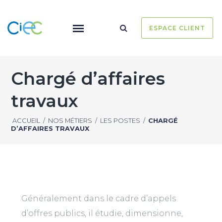
ESPACE CLIENT
Chargé d’affaires
travaux
ACCUEIL
/
NOS MÉTIERS
/
LES POSTES
/
CHARGÉ
D’AFFAIRES TRAVAUX
Généralement dans le cadre d’appels
d’offres publics, il étudie, dimensionne,