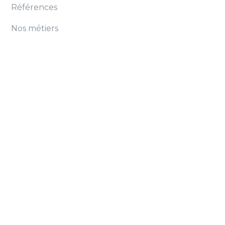
Références
Nos métiers
Nos offres
Historique
Conditions générales
Cookies
Protection des données personnelles
Mentions légales
Contact