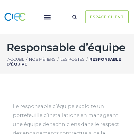
ESPACE CLIENT
Responsable d’équipe
ACCUEIL
/
NOS MÉTIERS
/
LES POSTES
/
RESPONSABLE
D’ÉQUIPE
Le responsable d’équipe exploite un
portefeuille d’installations en manageant
une équipe de techniciens dans le respect
des engagements contractuels, de la