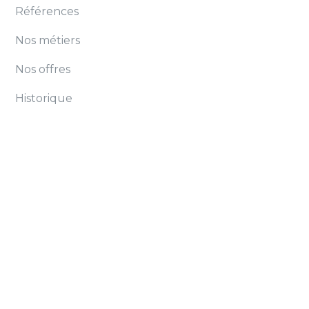
Références
Nos métiers
Nos offres
Historique
Conditions générales
Cookies
Protection des données personnelles
Mentions légales
Contact